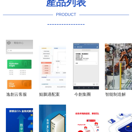
產品列表
PRODUCT
----------------
逸創云客服
鯤鵬適配案
今創集團
智能制造解
助力
例展示 復
OA系統升
決方案中的
OneAPM
臨科技
級 從面向
基礎軟件服
基礎軟件服
ONES企業
產品到面向
務 構建智
務優質客戶
級研發管理
用戶的轉型
能工廠的數