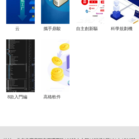
體驗的堅實
工具v3基礎
之路
字基石
后盾
軟件服務
云
攜手鼎駿
自主創新驅
科學規劃機
ERP+MES
重塑基礎軟
動，加速推
構發展，實
新核云為工
件服務的新
進基礎軟件
現長遠目標
廠數字化轉
生態
服務國產化
教育培訓機
型賦能到
進程
構運營管理
底！
軟件的基礎
服務支撐
8款入門編
高格軟件
程必備的
以基礎軟件
macOS精
服務為基
品軟件，輕
石，引領智
松完成開發
能制造新篇