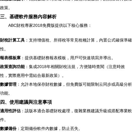
政策。
三、基礎軟件服務內容解析
ABC財稅專家2018免費版提供以下核心服務：
財稅計算工具
：支持增值稅、所得稅等常見稅種計算，內置公式確保準確
性。
報表模板庫
：提供基礎財務報表模板，用戶可快速填寫并導出。
政策查詢功能
：集成2018年相關財稅法規，方便隨時查閱（注意時效
性，實際應用中需結合最新政策）。
數據管理
：允許本地保存財稅數據，但免費版可能限制云同步或高級分析
功能。
四、使用建議與注意事項
適用性評估
：該版本適合基礎財稅處理，復雜業務建議升級或搭配專業軟
件。
數據備份
：定期備份軟件內數據，防止丟失。