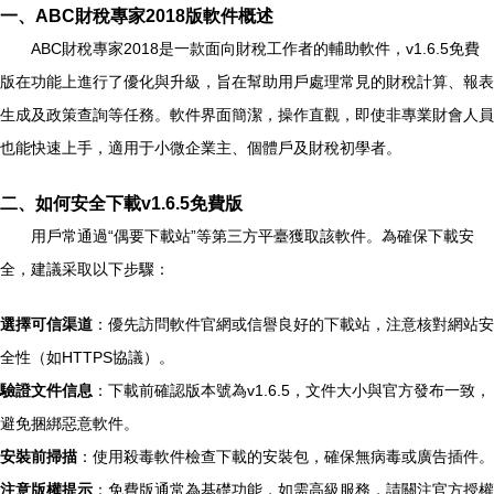
一、ABC財稅專家2018版軟件概述
ABC財稅專家2018是一款面向財稅工作者的輔助軟件，v1.6.5免費
版在功能上進行了優化與升級，旨在幫助用戶處理常見的財稅計算、報表
生成及政策查詢等任務。軟件界面簡潔，操作直觀，即使非專業財會人員
也能快速上手，適用于小微企業主、個體戶及財稅初學者。
二、如何安全下載v1.6.5免費版
用戶常通過“偶要下載站”等第三方平臺獲取該軟件。為確保下載安
全，建議采取以下步驟：
選擇可信渠道
：優先訪問軟件官網或信譽良好的下載站，注意核對網站安
全性（如HTTPS協議）。
驗證文件信息
：下載前確認版本號為v1.6.5，文件大小與官方發布一致，
避免捆綁惡意軟件。
安裝前掃描
：使用殺毒軟件檢查下載的安裝包，確保無病毒或廣告插件。
注意版權提示
：免費版通常為基礎功能，如需高級服務，請關注官方授權